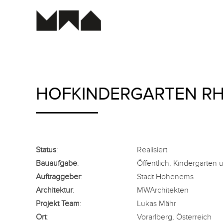
Zum
Inhalt
springen
HOFKINDERGARTEN R
Status
:
Realisiert
Bauaufgabe
:
Öffentlich, Kindergarten
Auftraggeber
:
Stadt Hohenems
Architektur
:
MWArchitekten
Projekt Team
:
Lukas Mähr
Ort
:
Vorarlberg, Österreich